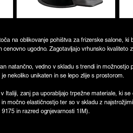
oča na oblikovanje pohištva za frizerske salone, ki
 cenovno ugodno. Zagotavljajo vrhunsko kvaliteto z
an natančno, vedno v skladu s trendi in možnostjo p
 je nekoliko unikaten in se lepo zlije s prostorom.
 Italiji, zanj pa u
porabljajo trpežne materiale, ki se 
i in močno elastičnostjo ter so v skladu z najstrožji
I 9175 in razred ognjevarnosti 1IM).