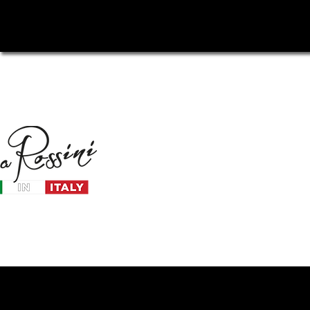
Joico
Salon Ambiance
Luca Rossini
Kontakt
Luca Rossini je italijan
nenehnem razvoju novih 
za frizerske salone. Vsi 
proizvodni proces temelj