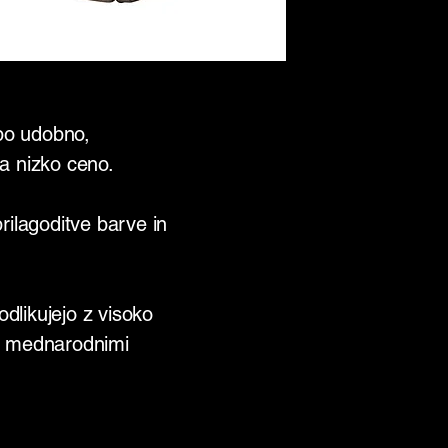
 bo udobno,
a nizko ceno.
rilagoditve barve in
odlikujejo z visoko
mi mednarodnimi